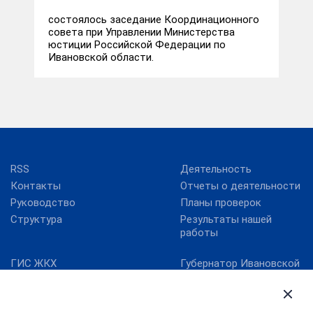
состоялось заседание Координационного
совета при Управлении Министерства
юстиции Российской Федерации по
Ивановской области.
RSS
Деятельность
Контакты
Отчеты о деятельности
Руководство
Планы проверок
Структура
Результаты нашей
работы
ГИС ЖКХ
Губернатор Ивановской
области
Госуслуги
Департамент ЖКХ
Единая информационно-
Ивановской области
аналитическая система