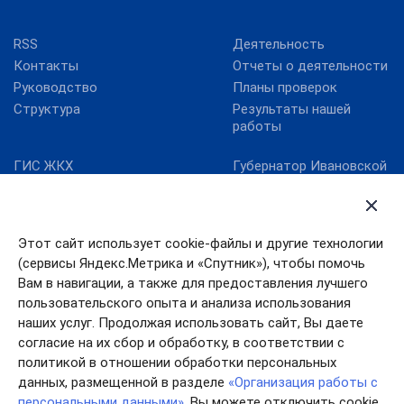
RSS
Деятельность
Контакты
Отчеты о деятельности
Руководство
Планы проверок
Структура
Результаты нашей
работы
ГИС ЖКХ
Губернатор Ивановской
области
Госуслуги
Департамент ЖКХ
Единая информационно-
Ивановской области
аналитическая система
Этот сайт использует cookie-файлы и другие технологии
ЖКХ Ивановской
Правительство
области
Ивановской области
(сервисы Яндекс.Метрика и «Спутник»), чтобы помочь
Карта сайта
Работа в России
Вам в навигации, а также для предоставления лучшего
пользовательского опыта и анализа использования
Минкомсвязь РФ
наших услуг. Продолжая использовать сайт, Вы даете
согласие на их сбор и обработку, в соответствии с
политикой в отношении обработки персональных
данных, размещенной в разделе
«Организация работы с
персональными данными»
. Вы можете отключить cookie