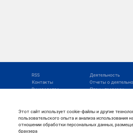
RSS
Деятельность
Контакты
Отчеты о деятельн
Руководство
Планы проверок
Структура
Результаты нашей
работы
Этот сайт использует cookie-файлы и другие техноло
пользовательского опыта и анализа использования на
отношении обработки персональных данных, размеще
браузера