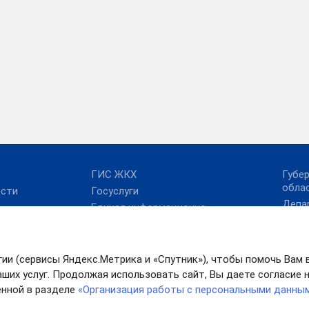
ГИС ЖКХ
Губе
обла
ости
Госуслуги
Депа
Единая информационно-
Иван
аналитическая система
ЖКХ Ивановской
Прав
области
Иван
гии (сервисы Яндекс.Метрика и «Спутник»), чтобы помочь Вам 
Карта сайта
Рабо
ших услуг. Продолжая использовать сайт, Вы даете согласие на
Минкомсвязь РФ
нной в разделе
«Организация работы с персональными данны