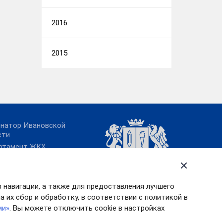
2016
2015
рнатор Ивановской
сти
ртамент ЖКХ
овской области
ительство
овской области
в навигации, а также для предоставления лучшего
та в России
 их сбор и обработку, в соответствии с политикой в
ми»
. Вы можете отключить cookie в настройках