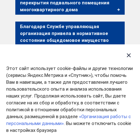
перекрытия подвального помещения
многоквартирного дома
Благодаря Службе управляющая
организация привела в нормативное
состояние общедомовое имущество
многоквартирного дома
По предписанию Службы АО «УК «Опора»
Этот сайт использует cookie-файлы и другие технологии
установлены и введены в эксплуатацию
(сервисы Яндекс.Метрика и «Спутник»), чтобы помочь
общедомовые приборы учета тепловой
Вам в навигации, а также для предоставления лучшего
энергии
пользовательского опыта и анализа использования
наших услуг. Продолжая использовать сайт, Вы даете
Благодаря Службе управляющая
согласие на их сбор и обработку, в соответствии с
организация привела в нормативное
политикой в отношении обработки персональных
состояние общедомовое имущество
данных, размещенной в разделе
«Организация работы с
многоквартирного дома
персональными данными»
. Вы можете отключить cookie
в настройках браузера
По предписанию Службы ЖСК «Труд»