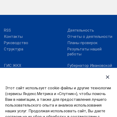
RSS
Деятельность
Контакты
Отчеты о деятельности
Руководство
Планы проверок
Структура
Результаты нашей
работы
ГИС ЖКХ
Губернатор Ивановской
области
Госуслуги
Департамент ЖКХ
Единая информационно-
Ивановской области
аналитическая система
Этот сайт использует cookie-файлы и другие технологии
ЖКХ Ивановской
Правительство
области
Ивановской области
(сервисы Яндекс.Метрика и «Спутник»), чтобы помочь
Карта сайта
Работа в России
Вам в навигации, а также для предоставления лучшего
пользовательского опыта и анализа использования
Минкомсвязь РФ
наших услуг. Продолжая использовать сайт, Вы даете
согласие на их сбор и обработку, в соответствии с