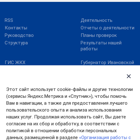
RSS
Деятельность
Контакты
Отчеты о деятельности
Руководство
Планы проверок
Структура
Результаты нашей
работы
ГИС ЖКХ
Губернатор Ивановской
области
Госуслуги
Департамент ЖКХ
Единая информационно-
Ивановской области
аналитическая система
Этот сайт использует cookie-файлы и другие технологии
ЖКХ Ивановской
Правительство
области
Ивановской области
(сервисы Яндекс.Метрика и «Спутник»), чтобы помочь
Карта сайта
Работа в России
Вам в навигации, а также для предоставления лучшего
пользовательского опыта и анализа использования
Минкомсвязь РФ
наших услуг. Продолжая использовать сайт, Вы даете
согласие на их сбор и обработку, в соответствии с
политикой в отношении обработки персональных
данных, размещенной в разделе
«Организация работы с