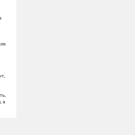
в
т
ля.
нт,
ть,
, а