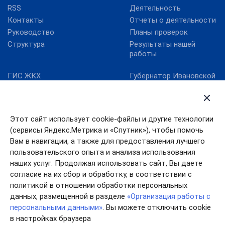
RSS
Деятельность
Контакты
Отчеты о деятельности
Руководство
Планы проверок
Структура
Результаты нашей
работы
ГИС ЖКХ
Губернатор Ивановской
области
Госуслуги
Департамент ЖКХ
Единая информационно-
Ивановской области
аналитическая система
Этот сайт использует cookie-файлы и другие технологии
ЖКХ Ивановской
Правительство
области
Ивановской области
(сервисы Яндекс.Метрика и «Спутник»), чтобы помочь
Карта сайта
Работа в России
Вам в навигации, а также для предоставления лучшего
пользовательского опыта и анализа использования
Минкомсвязь РФ
наших услуг. Продолжая использовать сайт, Вы даете
согласие на их сбор и обработку, в соответствии с
политикой в отношении обработки персональных
данных, размещенной в разделе
«Организация работы с
персональными данными»
. Вы можете отключить cookie
в настройках браузера