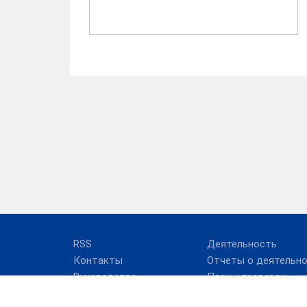
RSS
Деятельность
Контакты
Отчеты о деятельн
Руководство
Планы проверок
Структура
Результаты нашей
работы