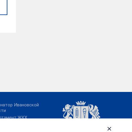
рнатор Ивановской
сти
ртамент ЖКХ
овской области
ительство