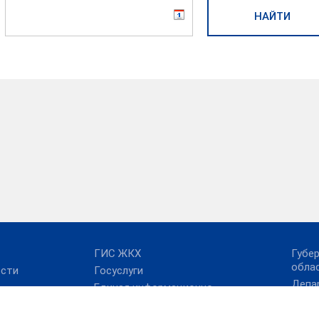
ГИС ЖКХ
Губе
обла
ости
Госуслуги
Депа
Единая информационно-
Иван
аналитическая система
ЖКХ Ивановской
Прав